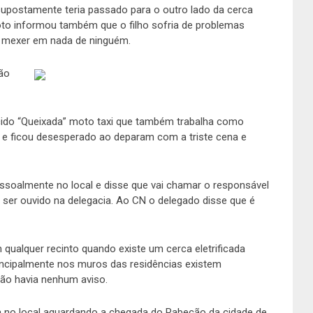
supostamente teria passado para o outro lado da cerca
to informou também que o filho sofria de problemas
de mexer em nada de ninguém.
ção
cido “Queixada” moto taxi que também trabalha como
al e ficou desesperado ao deparam com a triste cena e
essoalmente no local e disse que vai chamar o responsável
ra ser ouvido na delegacia. Ao CN o delegado disse que é
 qualquer recinto quando existe um cerca eletrificada
incipalmente nos muros das residências existem
não havia nenhum aviso.
a no local aguardando a chegada do Rabecão da cidade de