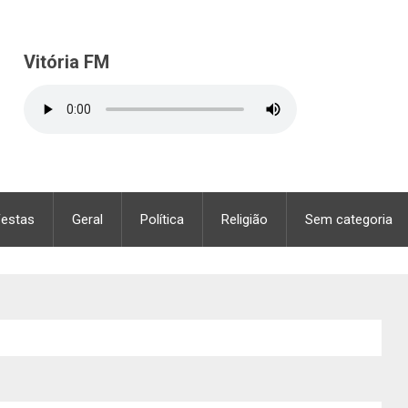
Vitória FM
Festas
Geral
Política
Religião
Sem categoria
arame na zona rural de Conceição do Coit