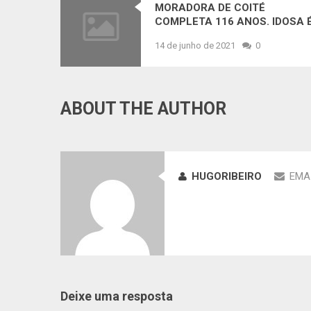
MORADORA DE COITÉ
COMPLETA 116 ANOS. IDOSA 
A MAIS VELHA DA BAHIA,
14 de junho de 2021
0
SEGUNDA DO BRASIL E
QUARTA DO MUNDO
ABOUT THE AUTHOR
HUGORIBEIRO
EMA
Deixe uma resposta