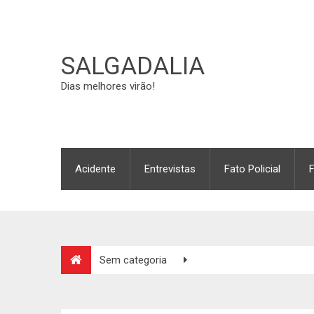
SALGADALIA
Dias melhores virão!
Acidente
Entrevistas
Fato Policial
Sem categoria
Criança de 12 anos morre eletrocutada em cerca de 