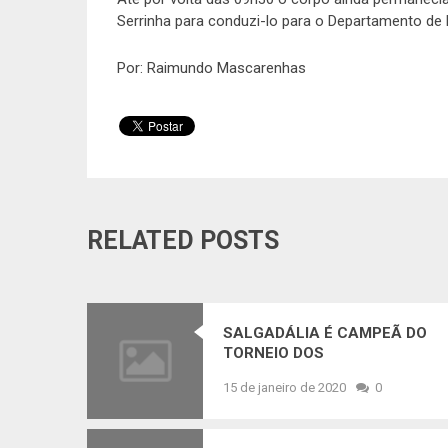
Serrinha para conduzi-lo para o Departamento de 
Por: Raimundo Mascarenhas
RELATED POSTS
SALGADÁLIA É CAMPEÃ DO
TORNEIO DOS
COMUNICADORES DA REGIÃO
15 de janeiro de 2020
0
DO SISAL E BACIA DO JACUIP
DE 2019