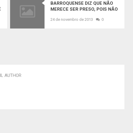
BARROQUENSE DIZ QUE NÃO
É
MERECE SER PRESO, POIS NÃO
FOI UMA COISA QUE ELE QUIS
24 de novembro de 2013
0
FAZER.
IL AUTHOR