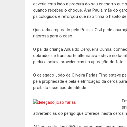
deveria está indo a procura do seu cachorro que 
quando recebeu o choque. Ana Paula mãe do garo
psicológicos e reforçou que não tinha o habito 
Queixada amparado pelo Policial Civil pede apura
rigorosa para o caso.
O pai da criança Anualdo Cerqueira Cunha, conhe
cobrador de transporte alternativo esteve no loc
pediu a policia providencias na apuração do fato.
O delegado João de Oliveira Farias Filho esteve p
pela propriedade e pela eletrificação da cerca pa
proibido esse tipo de atitude.
Em
pr
advertências do perigo que oferece, nesta cerca 
Até por volta das 09h30 o corpo ainda permaneci