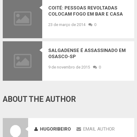
COITÉ: PESSOAS REVOLTADAS
COLOCAM FOGO EM BAR E CASA
ONDE ACONTECEU O DUPLO
23 de março de 2014
0
HOMICÍDIO
SALGADENSE É ASSASSINADO EM
OSASCO-SP
9 de novembro de 2015
0
ABOUT THE AUTHOR
HUGORIBEIRO
EMAIL AUTHOR