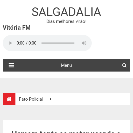
SALGADALIA
Dias melhores virão!
Vitória FM
Menu
Fato Policial
Homem tenta se matar usando a própria faca no distrito de
Salgadália