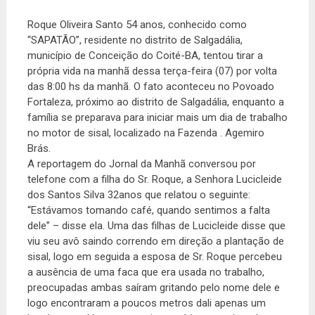
Roque Oliveira Santo 54 anos, conhecido como
“SAPATÃO”, residente no distrito de Salgadália,
município de Conceição do Coité-BA, tentou tirar a
própria vida na manhã dessa terça-feira (07) por volta
das 8:00 hs da manhã. O fato aconteceu no Povoado
Fortaleza, próximo ao distrito de Salgadália, enquanto a
família se preparava para iniciar mais um dia de trabalho
no motor de sisal, localizado na Fazenda . Agemiro
Brás.
A reportagem do Jornal da Manhã conversou por
telefone com a filha do Sr. Roque, a Senhora Lucicleide
dos Santos Silva 32anos que relatou o seguinte:
“Estávamos tomando café, quando sentimos a falta
dele” – disse ela. Uma das filhas de Lucicleide disse que
viu seu avô saindo correndo em direção a plantação de
sisal, logo em seguida a esposa de Sr. Roque percebeu
a ausência de uma faca que era usada no trabalho,
preocupadas ambas saíram gritando pelo nome dele e
logo encontraram a poucos metros dali apenas um