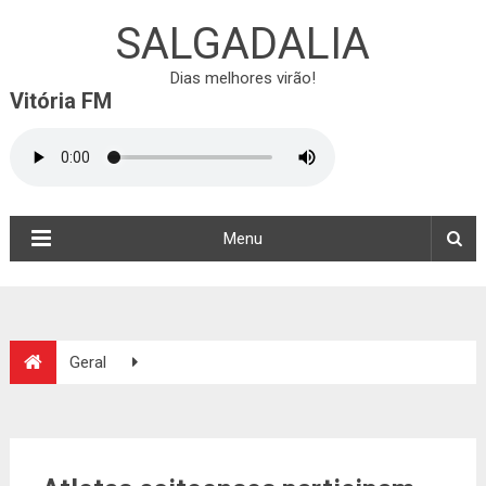
SALGADALIA
Dias melhores virão!
Vitória FM
Menu
Geral
Atletas coiteenses participam da V etapa Campeonato
Bahiano de Jiu Jitsu Esportivo