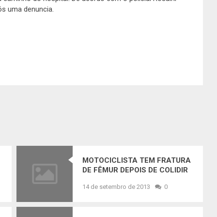
pós uma denuncia.
MOTOCICLISTA TEM FRATURA
DE FÊMUR DEPOIS DE COLIDIR
COM D-20 PRÓXIMO AO
14 de setembro de 2013
0
SERROTE