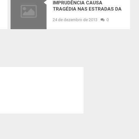
IMPRUDÊNCIA CAUSA
TRAGÉDIA NAS ESTRADAS DA
REGIÃO DO SISAL : GRAVE
24 de dezembro de 2013
0
ACIDENTE ENVOLVENDO UMA
STRADA E UMA CARRETA
DEIXA DOIS MORTOS NA BR-
116 EM ARACI