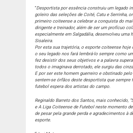
“
Desportista por essência construiu um legado in
goleiro das seleções de Coité, Catu e Serrinha, 
primeiro coiteense a celebrar a conquista do
dirigente e treinador, além de ser um profícuo c
especialmente em Salgadália, desenvolveu uma hi
Sisaleira.
Por esta sua trajetória, o esporte coiteense hoje
o seu legado nos fará lembrá-lo sempre como um
fez desistir dos seus objetivos e a palavra su
todos o imaginava derrotado, ele surgiu das cin
E por ser este homem guerreiro e obstinado pelo 
sentem-se órfãos deste desportista que sempre 
futebol espera dos artistas do campo.
Reginaldo Barreto dos Santos, mais conhecido, “
e A Liga Coiteense de Futebol neste momento de d
de pesar pela grande perda e agradecimentos à d
esporte.