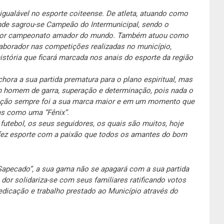
igualável no esporte coiteense. De atleta, atuando como
onde sagrou-se Campeão do Intermunicipal, sendo o
 maior campeonato amador do mundo. Também atuou como
olaborador nas competições realizadas no município,
stória que ficará marcada nos ana
is do esporte da região
 chora a sua partida prematura para o plano espiritual, mas
 homem de garra, superação e determinação, pois nada o
peração sempre foi a sua marca maior e em um momento que
zas como uma “Fênix”.
futebol, os seus seguidores, os quais são muitos, hoje
fez esporte com a paixão que todos os amantes do bom
Sapecado”, a sua gama não se apagará com a sua partida
or solidariza-se com seus familiares ratificando votos
edicação e trabalho prestado ao Município através do