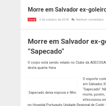
Morre em Salvador ex-goleir
Geral
3 de outubro de 2018
Nenhum comentário
Morre em Salvador ex-go
“Sapecado”
O corpo está sendo velado no Clube da ADECOSAL
desta quarta-feira.
O esporte coit
em Salvador, R
“Sapecado”. N
Sapecado deixa esposa e filho
morte, porém,
infeccionou e
no Hospital Português Unidade Regional de Coité,