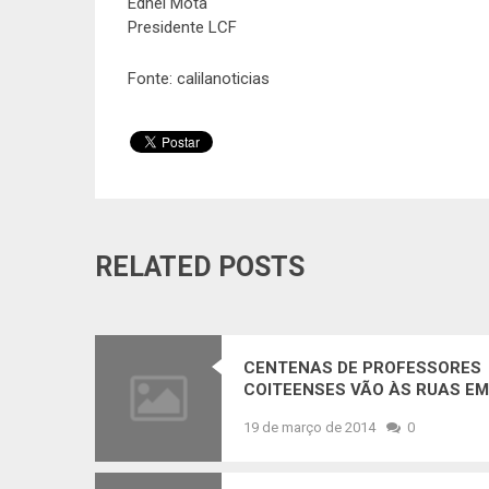
Ednei Mota
Presidente LCF
Fonte: calilanoticias
RELATED POSTS
CENTENAS DE PROFESSORES
COITEENSES VÃO ÀS RUAS EM
MANIFESTAÇÃO PROMOVIDA
19 de março de 2014
0
PELA CNTE E COBRAM SEUS
DIREITOS A PREFEITURA