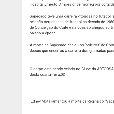
Hospital Ernesto Simões onde morreu por volta d
Sapecado teve uma carreira vitoriosa no futebol, 
seleção serrinhense de futebol na década de 198
de Conceição do Coité e na ocasião chegou ao ti
baiano a época.
A morte de Sapecado abalou os ‘boleiros’ de Coité
depois que encerrou a carreira dos gramadas pass
O corpo está sendo velado no Clube da ADECOSAL
desta quarta-feira,03.
Edney Mota lamentou a morte de Reginaldo “Sap