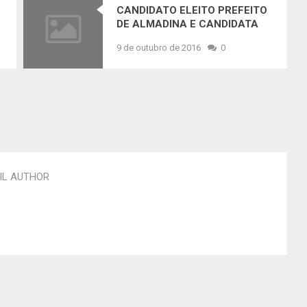
CANDIDATO ELEITO PREFEITO
DE ALMADINA E CANDIDATA
ELEITA VEREADORA EM COITÉ
9 de outubro de 2016
0
VÃO DOAR 100% DOS
SUBSÍDIOS
IL AUTHOR